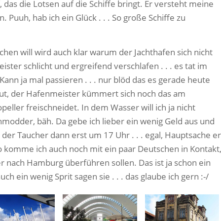
das die Lotsen auf die Schiffe bringt. Er versteht meine
 Puuh, hab ich ein Glück . . . So große Schiffe zu
n will wird auch klar warum der Jachthafen sich nicht
ster schlicht und ergreifend verschlafen . . . es tat im
Kann ja mal passieren . . . nur blöd das es gerade heute
Gut, der Hafenmeister kümmert sich noch das am
ler freischneidet. In dem Wasser will ich ja nicht
odder, bäh. Da gebe ich lieber ein wenig Geld aus und
er Taucher dann erst um 17 Uhr . . . egal, Hauptsache er
 So komme ich auch noch mit ein paar Deutschen in Kontakt
 nach Hamburg überführen sollen. Das ist ja schon ein
ein wenig Sprit sagen sie . . . das glaube ich gern :-/