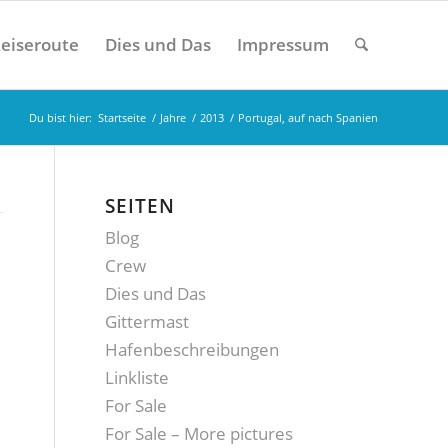
eiseroute
Dies und Das
Impressum
Du bist hier:
Startseite
/
Jahre
/
2013
/
Portugal, auf nach Spanien
SEITEN
Blog
Crew
Dies und Das
Gittermast
Hafenbeschreibungen
Linkliste
For Sale
For Sale – More pictures