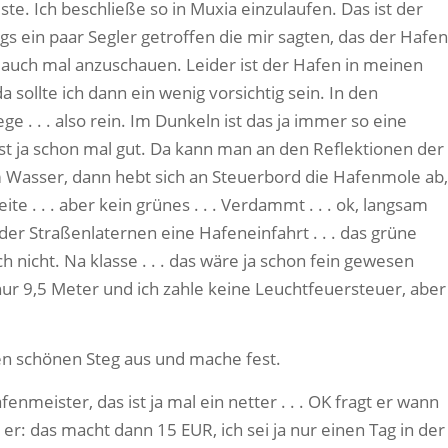
ste. Ich beschließe so in Muxia einzulaufen. Das ist der
gs ein paar Segler getroffen die mir sagten, das der Hafen
en auch mal anzuschauen. Leider ist der Hafen in meinen
da sollte ich dann ein wenig vorsichtig sein. In den
e . . . also rein. Im Dunkeln ist das ja immer so eine
 ist ja schon mal gut. Da kann man an den Reflektionen der
m Wasser, dann hebt sich an Steuerbord die Hafenmole ab,
e . . . aber kein grünes . . . Verdammt . . . ok, langsam
der Straßenlaternen eine Hafeneinfahrt . . . das grüne
h nicht. Na klasse . . . das wäre ja schon fein gewesen
 nur 9,5 Meter und ich zahle keine Leuchtfeuersteuer, aber
inen schönen Steg aus und mache fest.
eister, das ist ja mal ein netter . . . OK fragt er wann
 er: das macht dann 15 EUR, ich sei ja nur einen Tag in der