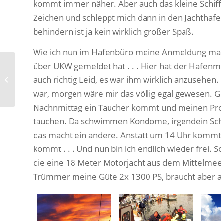
kommt immer näher. Aber auch das kleine Schiff, 
Zeichen und schleppt mich dann in den Jachthafen.
behindern ist ja kein wirklich großer Spaß.
Wie ich nun im Hafenbüro meine Anmeldung mache
über UKW gemeldet hat . . . Hier hat der Hafenmei
auch richtig Leid, es war ihm wirklich anzusehen. 
Zurück in den Norden
war, morgen wäre mir das völlig egal gewesen. 
Nachnmittag ein Taucher kommt und meinen Propel
tauchen. Da schwimmen Kondome, irgendein Schm
das macht ein andere. Anstatt um 14 Uhr kommt d
kommt . . . Und nun bin ich endlich wieder frei.
die eine 18 Meter Motorjacht aus dem Mittelmeer
Trümmer meine Güte 2x 1300 PS, braucht aber auch 