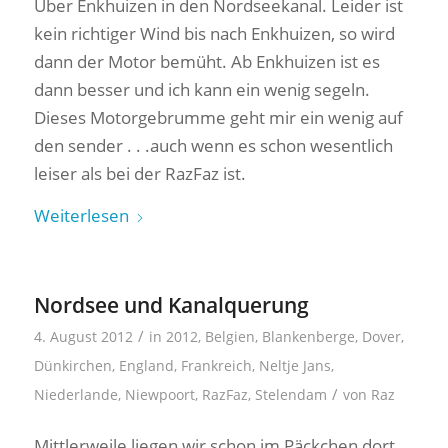
Über Enkhuizen in den Nordseekanal. Leider ist
kein richtiger Wind bis nach Enkhuizen, so wird
dann der Motor bemüht. Ab Enkhuizen ist es
dann besser und ich kann ein wenig segeln.
Dieses Motorgebrumme geht mir ein wenig auf
den sender . . .auch wenn es schon wesentlich
leiser als bei der RazFaz ist.
Weiterlesen
Nordsee und Kanalquerung
/
4. August 2012
in
2012
,
Belgien
,
Blankenberge
,
Dover
,
Dünkirchen
,
England
,
Frankreich
,
Neltje Jans
,
/
Niederlande
,
Niewpoort
,
RazFaz
,
Stelendam
von
Raz
Mittlerweile liegen wir schon im Päckchen dort