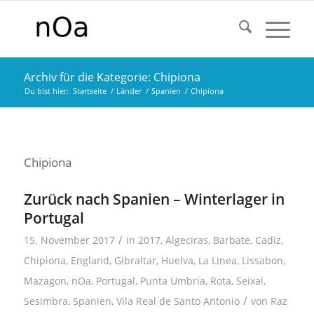
Archiv für die Kategorie: Chipiona
Du bist hier:
Startseite
/
Länder
/
Spanien
/
Chipiona
Chipiona
Zurück nach Spanien – Winterlager in
Portugal
/
15. November 2017
in
2017
,
Algeciras
,
Barbate
,
Cadiz
,
Chipiona
,
England
,
Gibraltar
,
Huelva
,
La Linea
,
Lissabon
,
Mazagon
,
nOa
,
Portugal
,
Punta Umbria
,
Rota
,
Seixal
,
/
Sesimbra
,
Spanien
,
Vila Real de Santo Antonio
von
Raz