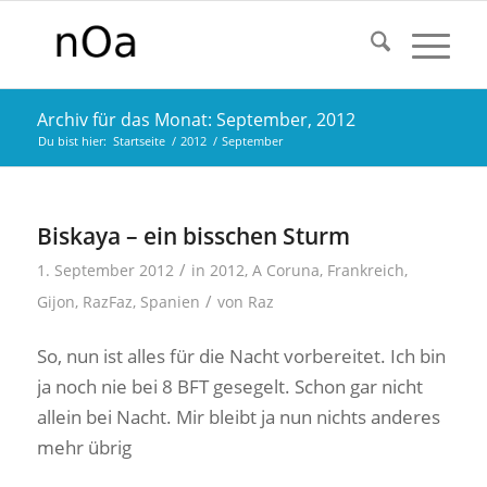
Archiv für das Monat: September, 2012
Du bist hier:
Startseite
/
2012
/
September
Biskaya – ein bisschen Sturm
/
1. September 2012
in
2012
,
A Coruna
,
Frankreich
,
/
Gijon
,
RazFaz
,
Spanien
von
Raz
So, nun ist alles für die Nacht vorbereitet. Ich bin
ja noch nie bei 8 BFT gesegelt. Schon gar nicht
allein bei Nacht. Mir bleibt ja nun nichts anderes
mehr übrig