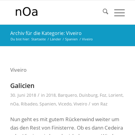
Archiv für die Kategorie: Viveiro
Du bist hier:
Startseite
/
Länder
/
Spanien
/
Viveiro
Viveiro
Galicien
/
30. Juni 2018
in
2018
,
Barquero
,
Duisburg
,
Foz
,
Lorient
,
/
nOa
,
Ribadeo
,
Spanien
,
Vicedo
,
Viveiro
von
Raz
Nun geht es mit gutem Rückenwind weiter um
das den Rest von Finisterre. Ob es dann Cedeira