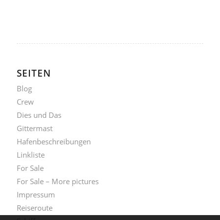
SEITEN
Blog
Crew
Dies und Das
Gittermast
Hafenbeschreibungen
Linkliste
For Sale
For Sale – More pictures
Impressum
Reiseroute