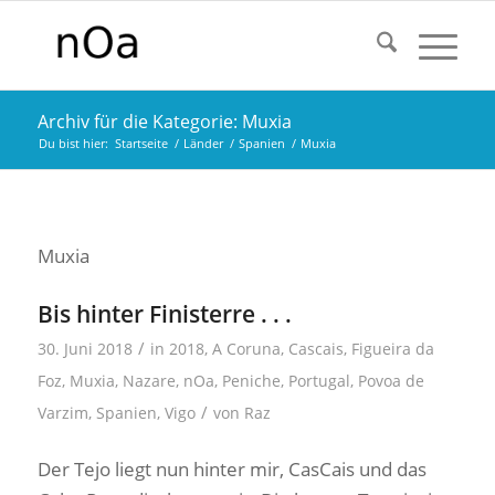
Archiv für die Kategorie: Muxia
Du bist hier:
Startseite
/
Länder
/
Spanien
/
Muxia
Muxia
Bis hinter Finisterre . . .
/
30. Juni 2018
in
2018
,
A Coruna
,
Cascais
,
Figueira da
Foz
,
Muxia
,
Nazare
,
nOa
,
Peniche
,
Portugal
,
Povoa de
/
Varzim
,
Spanien
,
Vigo
von
Raz
Der Tejo liegt nun hinter mir, CasCais und das