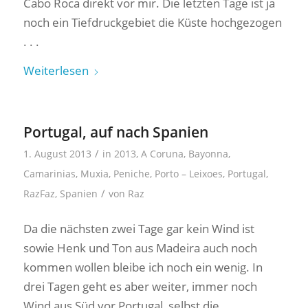
Cabo Roca direkt vor mir. Die letzten Tage ist ja
noch ein Tiefdruckgebiet die Küste hochgezogen
. . .
Weiterlesen
Portugal, auf nach Spanien
/
1. August 2013
in
2013
,
A Coruna
,
Bayonna
,
Camarinias
,
Muxia
,
Peniche
,
Porto – Leixoes
,
Portugal
,
/
RazFaz
,
Spanien
von
Raz
Da die nächsten zwei Tage gar kein Wind ist
sowie Henk und Ton aus Madeira auch noch
kommen wollen bleibe ich noch ein wenig. In
drei Tagen geht es aber weiter, immer noch
Wind aus Süd vor Portugal, selbst die