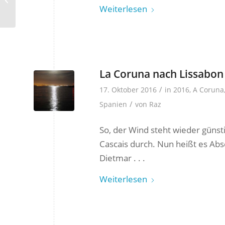
Weiterlesen
La Coruna nach Lissabon
/
17. Oktober 2016
in
2016
,
A Coruna
/
Spanien
von
Raz
So, der Wind steht wieder günsti
Cascais durch. Nun heißt es A
Dietmar . . .
Weiterlesen