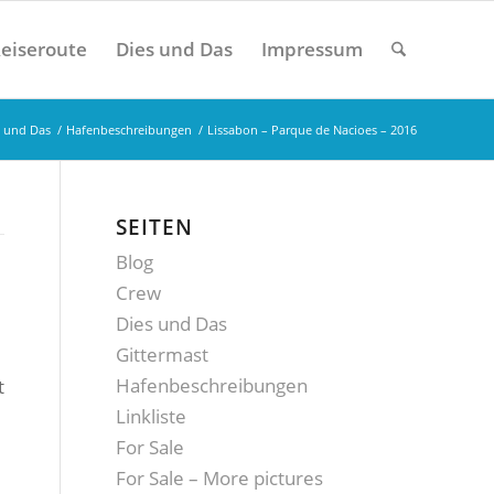
eiseroute
Dies und Das
Impressum
s und Das
/
Hafenbeschreibungen
/
Lissabon – Parque de Nacioes – 2016
SEITEN
Blog
Crew
Dies und Das
Gittermast
Hafenbeschreibungen
t
Linkliste
For Sale
For Sale – More pictures