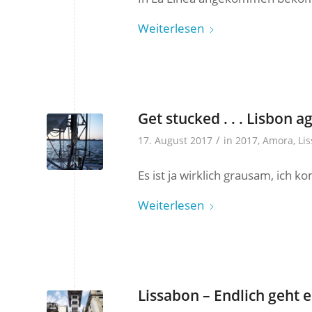
Weiterlesen
Get stucked . . . Lisbon a
/
17. August 2017
in
2017
,
Amora
,
Li
Es ist ja wirklich grausam, ich ko
Weiterlesen
Lissabon – Endlich geht e