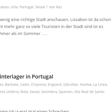
/
sabon
,
nOa
,
Portugal
,
Seixal
von
Raz
 wenig eine richtige Stadt anschauen. Lissabon ist da schon
t mehr ganz so viele Touristen in der Stadt sind ist es
mer als im Sommer . . .
nterlager in Portugal
as
,
Barbate
,
Cadiz
,
Chipiona
,
England
,
Gibraltar
,
Huelva
,
La Linea
,
nta Umbria
,
Rota
,
Seixal
,
Sesimbra
,
Spanien
,
Vila Real de Santo
 ich ja erst mal einen Schrecken . . .