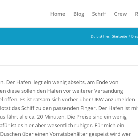
Home
Blog
Schiff
Crew
R
Du bist hier:
Startseite
/
Die
in. Der Hafen liegt
ein wen
ig abseits
,
am Ende von
sen diese sollen den Hafen vor weiterer Versandung
gel offen. Es ist ratsam sich vorher über UKW anzumelden
lotst
das Schiff zu den passenden Finger. Der Hafen ist mi
 fährt alle ca. 20 Minuten. Die Preise sind ein wenig
für ist es hier aber wesentlich ruhiger. Für mich ein
 Duschen über einen Vorratsbehälter gespeist wird wer