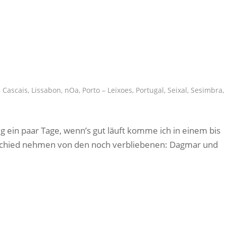
,
Cascais
,
Lissabon
,
nOa
,
Porto – Leixoes
,
Portugal
,
Seixal
,
Sesimbra
,
g ein paar Tage, wenn’s gut läuft komme ich in einem bis
bschied nehmen von den noch verbliebenen: Dagmar und