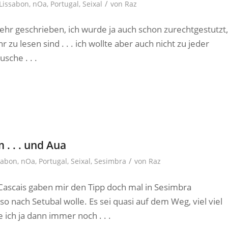
/
Lissabon
,
nOa
,
Portugal
,
Seixal
von
Raz
mehr geschrieben, ich wurde ja auch schon zurechtgestutzt,
zu lesen sind . . . ich wollte aber auch nicht zu jeder
sche . . .
. . . und Aua
/
sabon
,
nOa
,
Portugal
,
Seixal
,
Sesimbra
von
Raz
Cascais gaben mir den Tipp doch mal in Sesimbra
 nach Setubal wolle. Es sei quasi auf dem Weg, viel viel
ich ja dann immer noch . . .