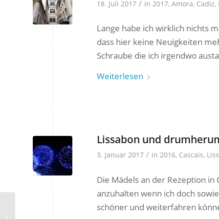
/
18. Juli 2017
in
2017
,
Amora
,
Cadiz
,
Lange habe ich wirklich nichts 
dass hier keine Neuigkeiten mehr 
Schraube die ich irgendwo austau
Weiterlesen
Lissabon und drumherum 
/
3. Januar 2017
in
2016
,
Cascais
,
Lis
Die Mädels an der Rezeption in 
anzuhalten wenn ich doch sowieso
schöner und weiterfahren könne 
Sesimbra – 2016