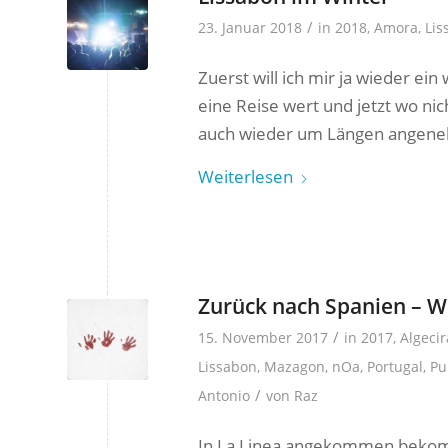
/
23. Januar 2018
in
2018
,
Amora
,
Lis
Zuerst will ich mir ja wieder ein
eine Reise wert und jetzt wo nich
auch wieder um Längen angeneh
Weiterlesen
Zurück nach Spanien – Wi
/
15. November 2017
in
2017
,
Algecir
Lissabon
,
Mazagon
,
nOa
,
Portugal
,
Pu
/
Antonio
von
Raz
In La Linea angekommen bekomme