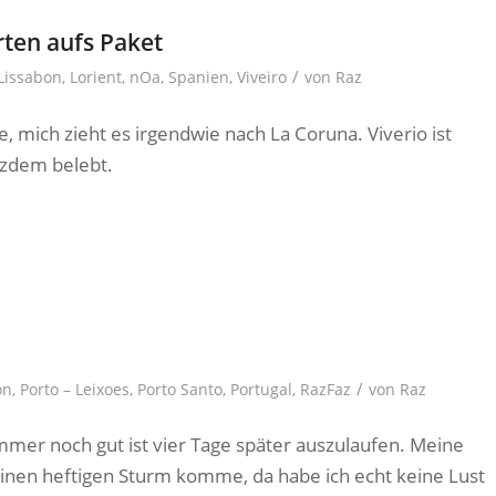
rten aufs Paket
/
Lissabon
,
Lorient
,
nOa
,
Spanien
,
Viveiro
von
Raz
ge, mich zieht es irgendwie nach La Coruna. Viverio ist
otzdem belebt.
/
on
,
Porto – Leixoes
,
Porto Santo
,
Portugal
,
RazFaz
von
Raz
immer noch gut ist vier Tage später auszulaufen. Meine
 einen heftigen Sturm komme, da habe ich echt keine Lust