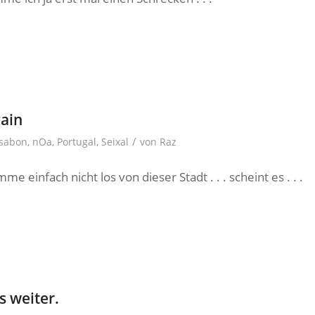
gain
/
ssabon
,
nOa
,
Portugal
,
Seixal
von
Raz
mme einfach nicht los von dieser Stadt . . . scheint es . . .
s weiter.